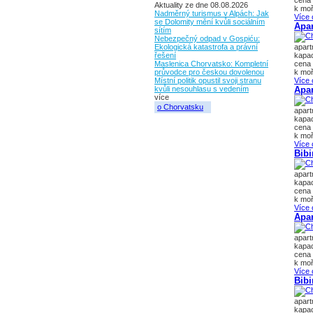
cena 
Aktuality ze dne 08.08.2026
k moř
Nadměrný turismus v Alpách: Jak
Více 
se Dolomity mění kvůli sociálním
Apa
sítím
Nebezpečný odpad v Gospiću:
Ekologická katastrofa a právní
apar
řešení
kapac
Maslenica Chorvatsko: Kompletní
cena 
průvodce pro českou dovolenou
k moř
Místní politik opustil svoji stranu
Více 
kvůli nesouhlasu s vedením
Apa
více
o Chorvatsku
apar
kapac
cena 
k moř
Více 
Bibi
apar
kapac
cena 
k moř
Více 
Apa
apar
kapac
cena 
k moř
Více 
Bibi
apar
kapac