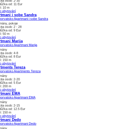
ita osob: 2-30
lůžka od: 11 Eur
i: 10 m
o ubytování
tmani i sobe Sandra
mány, pokoje
ita osob: 2 - 28
lůžka od: 9 Eur
i: 50 m
o ubytování
tmani Marija
tmány
ita osob: 4-8
lůžka od: 8 Eur
i: 150 m
o ubytování
rtments Tereza
tmány
ita osob: 2-20
lůžka od: 5 Eur
i: 200 m
o ubytování
rtmani EMA
tmány
ita osob: 2-15
lůžka od: 12.5 Eur
i: 150 m
o ubytování
rtmani Dedo
tmány