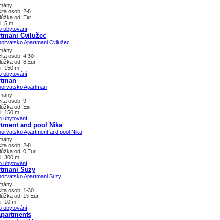
tmány
ita osob: 2-8
lůžka od: Eur
i: 5 m
o ubytování
tmani Cvilužec
tmány
ita osob: 4-30
lůžka od: 8 Eur
i: 150 m
o ubytování
rtman
tmány
ita osob: 9
lůžka od: Eur
i: 150 m
o ubytování
tment and pool Nika
tmány
ita osob: 2-8
lůžka od: 0 Eur
i: 300 m
o ubytování
rtmani Suzy
tmány
ita osob: 1-30
lůžka od: 15 Eur
i: 10 m
o ubytování
Apartments