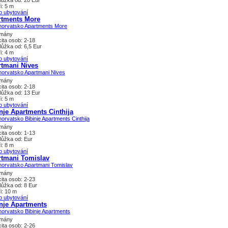
lůžka od: 20 Eur
i: 5 m
o ubytování
rtments More
tmány
ita osob: 2-18
lůžka od: 6,5 Eur
i: 4 m
o ubytování
rtmani Nives
tmány
ita osob: 2-18
lůžka od: 13 Eur
i: 5 m
o ubytování
nje Apartments Cinthija
tmány
ita osob: 1-13
lůžka od: Eur
i: 8 m
o ubytování
rtmani Tomislav
tmány
ita osob: 2-23
lůžka od: 8 Eur
i: 10 m
o ubytování
nje Apartments
tmány
ita osob: 2-26