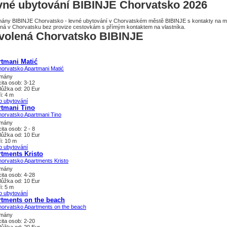
vné ubytování BIBINJE Chorvatsko 2026
ány BIBINJE Chorvatsko - levné ubytování v Chorvatském městě BIBINJE s kontakty na ma
ná v Chorvatsku bez provize cestovkám s přímým kontaktem na vlastníka.
volená Chorvatsko BIBINJE
tmani Matić
tmány
ita osob: 3-12
lůžka od: 20 Eur
i: 4 m
o ubytování
rtmani Tino
tmány
ita osob: 2 - 8
lůžka od: 10 Eur
i: 10 m
o ubytování
tments Kristo
tmány
ita osob: 4-28
lůžka od: 10 Eur
i: 5 m
o ubytování
tments on the beach
tmány
ita osob: 2-20