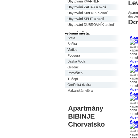
Le
Ubytování KVARNER
Ubytování ZADAR a okolí
Apartm
Ubytování ŠIBENIK a okolí
dovole
Ubytování SPLIT a okolí
Do
Ubytování DUBROVNÍK a okolí
vybraná města:
Apar
Brela
Baška
apar
Vodice
kapac
cena 
Podgora
k moř
Baška Voda
Více 
Apa
Gradac
Primošten
apar
kapac
Tučepi
cena 
Omišská riviéra
k moř
Více 
Makarská riviéra
Apar
apar
Apartmány
kapac
cena 
k moř
BIBINJE
Více 
Apar
Chorvatsko
apar
kapac