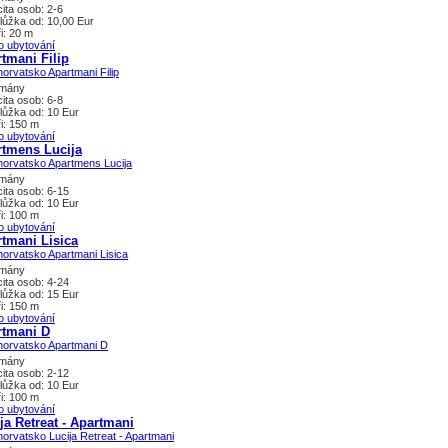
ita osob: 2-6
lůžka od: 10,00 Eur
i: 20 m
o ubytování
tmani Filip
tmány
ita osob: 6-8
lůžka od: 10 Eur
i: 150 m
o ubytování
rtmens Lucija
tmány
ita osob: 6-15
lůžka od: 10 Eur
i: 100 m
o ubytování
tmani Lisica
tmány
ita osob: 4-24
lůžka od: 15 Eur
i: 150 m
o ubytování
rtmani D
tmány
ita osob: 2-12
lůžka od: 10 Eur
i: 100 m
o ubytování
ja Retreat - Apartmani