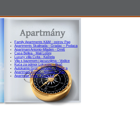
Family Apartments K&M - ostrov Pag
Apartments Skalinada - Gradac – Podaca
Apartmani Antonio-Mladen - Omiš
Casa Bellea - Mali Lošinj
Luxury villa Cvita - Kaštela
Vila s bazenom i jacuzzijima - Vodice
Kuća za odmor Lokanjac - Brač
Autokamp Grot - Gradac – Podaca
Apartmani Ropuš - Novalja – Pag
Apartman Melis - Podgora