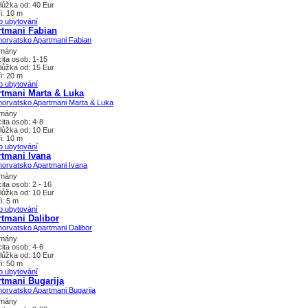
lůžka od: 40 Eur
i: 10 m
o ubytování
rtmani Fabian
tmány
ita osob: 1-15
lůžka od: 15 Eur
i: 20 m
o ubytování
rtmani Marta & Luka
tmány
ita osob: 4-8
lůžka od: 10 Eur
i: 10 m
o ubytování
tmani Ivana
tmány
ita osob: 2 - 16
lůžka od: 10 Eur
i: 5 m
o ubytování
tmani Dalibor
tmány
ita osob: 4-6
lůžka od: 10 Eur
i: 50 m
o ubytování
tmani Bugarija
tmány