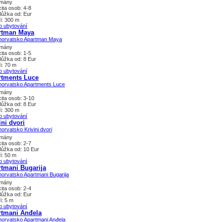
tmány
ita osob: 4-8
lůžka od: Eur
i: 300 m
o ubytování
rtman Maya
tmány
ita osob: 1-5
lůžka od: 8 Eur
i: 70 m
o ubytování
rtments Luce
tmány
ita osob: 3-10
lůžka od: 8 Eur
i: 300 m
o ubytování
ini dvori
tmány
ita osob: 2-7
lůžka od: 10 Eur
i: 50 m
o ubytování
tmani Bugarija
tmány
ita osob: 2-4
lůžka od: Eur
i: 5 m
o ubytování
rtmani Anđela