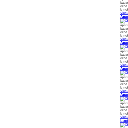
kapac
cena 
k moř
Více 
Apar
apar
kapac
cena 
k moř
Více 
Apa
apar
kapac
cena 
k moř
Více 
Apar
apar
kapac
cena 
k moř
Více 
Apa
apar
kapac
cena 
k moř
Více 
Luci