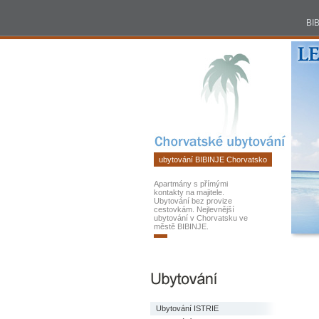
BIBINJE
ubytování
BI
Chorvatsko
2026
ubytování BIBINJE Chorvatsko
Apartmány s přímými
kontakty na majitele.
Ubytování bez provize
cestovkám. Nejlevnější
ubytování v Chorvatsku ve
městě BIBINJE.
Ubytování ISTRIE