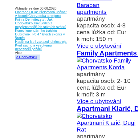
Aktuality ze dne 06.08.2026
Operace Oluja: Přelomová událost
v historii Chorvatska a regionu
apartmány
Knin a Den vítězství: Jak
Chorvatsko slaví jeden z
kapacita osob: 4-8
nejvýznamnějších státních svátků
Konec legendárního trajektu
cena lůžka od: Eur
Dubrovnik: Po 47 letech skončil v
k moři: 150 m
šrotišti
Hasiči na Istrii zakazují ohňostroje.
Více o ubytování
Kvůli suchu a vysokému
nebezpečí požárů
Family Apartments
více
o Chorvatsku
apartmány
kapacita osob: 2- 10
cena lůžka od: Eur
k moři: 3 m
Více o ubytování
Apartmani Klarić, 
apartmány