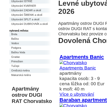
Levné ubytov
Ubytování ISTRIE
Ubytování KVARNER
2026
Ubytování ZADAR a okolí
Ubytování ŠIBENIK a okolí
Ubytování SPLIT a okolí
Apartmány ostrov DUGI R
Ubytování DUBROVNÍK a okolí
ostrov DUGI RAT s kontak
vybraná města:
Chorvatsku bez provize c
Brela
Dovolená Cho
Baška
Vodice
Podgora
Baška Voda
Apartments Banic
Gradac
Primošten
Tučepi
Omišská riviéra
apartmány
Makarská riviéra
kapacita osob: 3 - 9
cena lůžka od: 00 Eur
Apartmány
k moři: 40 m
Více o ubytování
ostrov DUGI
Baraban apartment
RAT Chorvatsko