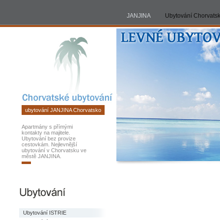
JANJINA
ubytování
JANJINA
Ubytování Chorvats
Chorvatsko
2026
ubytování JANJINA Chorvatsko
Apartmány s přímými
kontakty na majitele.
Ubytování bez provize
cestovkám. Nejlevnější
ubytování v Chorvatsku ve
městě JANJINA.
Ubytování ISTRIE