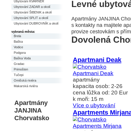
Levné ubytov
Ubytování KVARNER
Ubytování ZADAR a okolí
Ubytování ŠIBENIK a okolí
Apartmány JANJINA Chor
Ubytování SPLIT a okolí
Ubytování DUBROVNÍK a okolí
s kontakty na majitele a
provize cestovkám s přím
vybraná města:
Brela
Dovolená Cho
Baška
Vodice
Podgora
Apartmani Deak
Baška Voda
Gradac
Primošten
Tučepi
apartmány
Omišská riviéra
kapacita osob: 2-26
Makarská riviéra
cena lůžka od: 20 Eur
k moři: 15 m
Apartmány
Více o ubytování
JANJINA
Apartments Mirjan
Chorvatsko