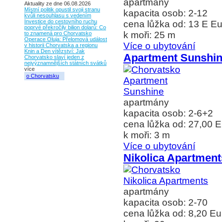
apartmány
Aktuality ze dne 06.08.2026
Místní politik opustil svoji stranu
kapacita osob: 2-12
kvůli nesouhlasu s vedením
Investice do cestovního ruchu
cena lůžka od: 13 E Eu
poprvé překročily bilion dolarů: Co
k moři: 25 m
to znamená pro Chorvatsko
Operace Oluja: Přelomová událost
Více o ubytování
v historii Chorvatska a regionu
Knin a Den vítězství: Jak
Apartment Sunshi
Chorvatsko slaví jeden z
nejvýznamnějších státních svátků
více
o Chorvatsku
apartmány
kapacita osob: 2-6+2
cena lůžka od: 27,00 E
k moři: 3 m
Více o ubytování
Nikolica Apartment
apartmány
kapacita osob: 2-70
cena lůžka od: 8,20 Eu