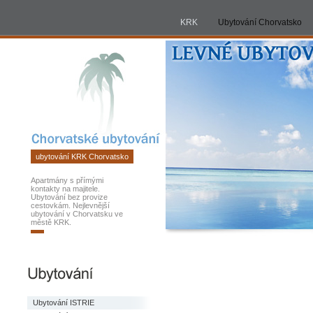
KRK
ubytování
KRK
Ubytování Chorvatsko
Chorvatsko
2026
ubytování KRK Chorvatsko
Apartmány s přímými
kontakty na majitele.
Ubytování bez provize
cestovkám. Nejlevnější
ubytování v Chorvatsku ve
městě KRK.
Ubytování ISTRIE