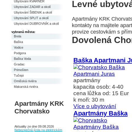
Levné ubytov
Ubytování KVARNER
Ubytování ZADAR a okolí
Ubytování ŠIBENIK a okolí
Apartmány KRK Chorvatsk
Ubytování SPLIT a okolí
Ubytování DUBROVNÍK a okolí
kontakty na majitele apa
provize cestovkám s přím
vybraná města:
Brela
Dovolená Cho
Baška
Vodice
Podgora
Baška Apartmani J
Baška Voda
Gradac
Primošten
Tučepi
apartmány
Omišská riviéra
kapacita osob: 4-40
Makarská riviéra
cena lůžka od: 15 Eur
k moři: 30 m
Apartmány KRK
Více o ubytování
Chorvatsko
Apartmány Baška
Aktuality ze dne 09.08.2026
Nebezpečná jízda na elektrickém