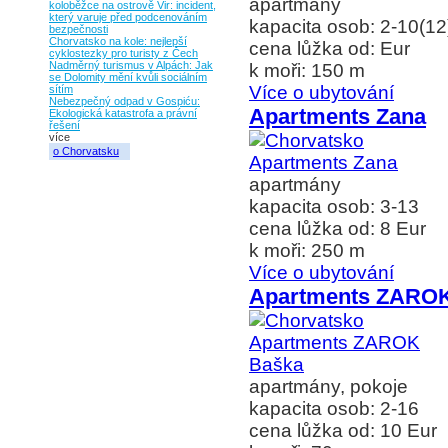
apartmány
koloběžce na ostrově Vir: incident,
který varuje před podcenováním
kapacita osob: 2-10(12
bezpečnosti
Chorvatsko na kole: nejlepší
cena lůžka od: Eur
cyklostezky pro turisty z Čech
Nadměrný turismus v Alpách: Jak
k moři: 150 m
se Dolomity mění kvůli sociálním
Více o ubytování
sítím
Nebezpečný odpad v Gospiću:
Apartments Zana
Ekologická katastrofa a právní
řešení
více
o Chorvatsku
apartmány
kapacita osob: 3-13
cena lůžka od: 8 Eur
k moři: 250 m
Více o ubytování
Apartments ZARO
apartmány, pokoje
kapacita osob: 2-16
cena lůžka od: 10 Eur