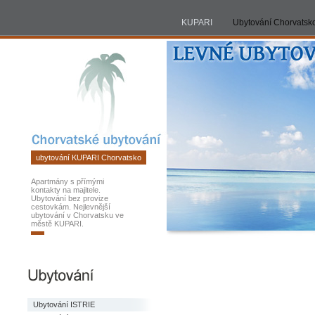
KUPARI
ubytování
KUPARI
Ubytování Chorvatsk
Chorvatsko
2026
ubytování KUPARI Chorvatsko
Apartmány s přímými
kontakty na majitele.
Ubytování bez provize
cestovkám. Nejlevnější
ubytování v Chorvatsku ve
městě KUPARI.
Ubytování ISTRIE