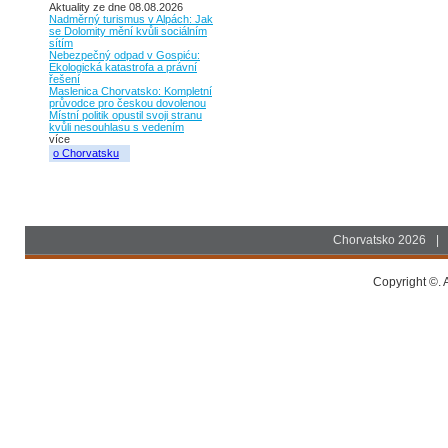
Aktuality ze dne 08.08.2026
Nadměrný turismus v Alpách: Jak
se Dolomity mění kvůli sociálním
sítím
Nebezpečný odpad v Gospiću:
Ekologická katastrofa a právní
řešení
Maslenica Chorvatsko: Kompletní
průvodce pro českou dovolenou
Místní politik opustil svoji stranu
kvůli nesouhlasu s vedením
více
o Chorvatsku
Chorvatsko 2026
|
Copyright ©. A