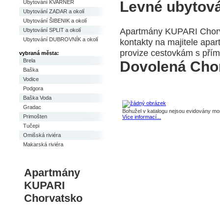
Levné ubytov
Ubytování KVARNER
Ubytování ZADAR a okolí
Ubytování ŠIBENIK a okolí
Apartmány KUPARI Chorv
Ubytování SPLIT a okolí
Ubytování DUBROVNÍK a okolí
kontakty na majitele apa
provize cestovkám s přím
vybraná města:
Brela
Dovolená Cho
Baška
Vodice
Podgora
Baška Voda
Gradac
Bohužel v katalogu nejsou evidovány mo
Primošten
Více informací...
Tučepi
Omišská riviéra
Makarská riviéra
Apartmány
KUPARI
Chorvatsko