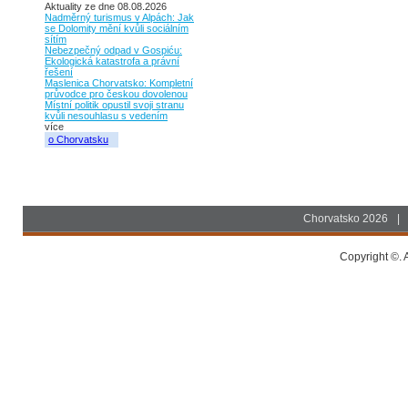
Aktuality ze dne 08.08.2026
Nadměrný turismus v Alpách: Jak
se Dolomity mění kvůli sociálním
sítím
Nebezpečný odpad v Gospiću:
Ekologická katastrofa a právní
řešení
Maslenica Chorvatsko: Kompletní
průvodce pro českou dovolenou
Místní politik opustil svoji stranu
kvůli nesouhlasu s vedením
více
o Chorvatsku
Chorvatsko 2026
|
Copyright ©. A