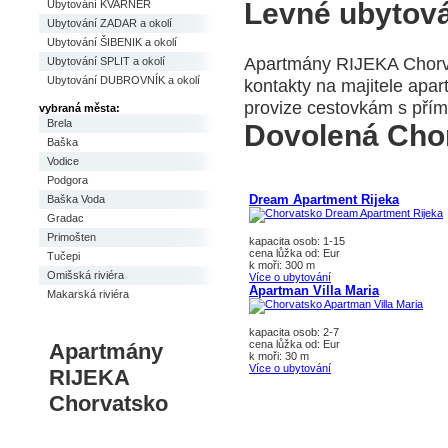
Levné ubytov
Ubytování KVARNER
Ubytování ZADAR a okolí
Ubytování ŠIBENIK a okolí
Apartmány RIJEKA Chorva
Ubytování SPLIT a okolí
Ubytování DUBROVNÍK a okolí
kontakty na majitele apa
provize cestovkám s přím
vybraná města:
Brela
Dovolená Cho
Baška
Vodice
Podgora
Dream Apartment Rijeka
Baška Voda
Gradac
Primošten
kapacita osob: 1-15
cena lůžka od: Eur
Tučepi
k moři: 300 m
Omišská riviéra
Více o ubytování
Apartman Villa Maria
Makarská riviéra
kapacita osob: 2-7
cena lůžka od: Eur
Apartmány
k moři: 30 m
Více o ubytování
RIJEKA
Chorvatsko