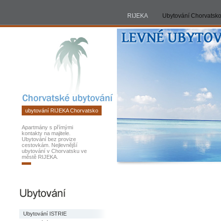
RIJEKA
ubytování
RIJEKA
Ubytování Chorvatsk
Chorvatsko
2026
ubytování RIJEKA Chorvatsko
Apartmány s přímými
kontakty na majitele.
Ubytování bez provize
cestovkám. Nejlevnější
ubytování v Chorvatsku ve
městě RIJEKA.
Ubytování ISTRIE