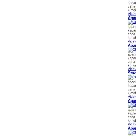
kapac
cena 
k moř
Více 
Apar
apar
kapac
cena 
k moř
Více 
Apa
apar
kapac
cena 
k moř
Více 
Stu
apar
kapac
cena 
k moř
Více 
Apa
apar
kapac
cena 
k moř
Více 
Apar