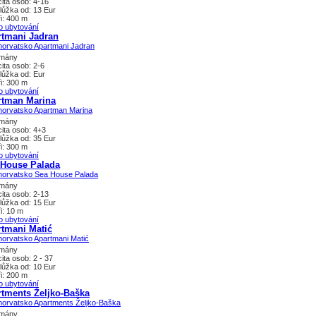
ita osob: 4-16
lůžka od: 13 Eur
i: 400 m
o ubytování
rtmani Jadran
tmány
ita osob: 2-6
lůžka od: Eur
i: 300 m
o ubytování
rtman Marina
tmány
ita osob: 4+3
lůžka od: 35 Eur
i: 300 m
o ubytování
 House Palada
tmány
ita osob: 2-13
lůžka od: 15 Eur
i: 10 m
o ubytování
tmani Matić
tmány
ita osob: 2 - 37
lůžka od: 10 Eur
i: 200 m
o ubytování
tments Željko-Baška
tmány