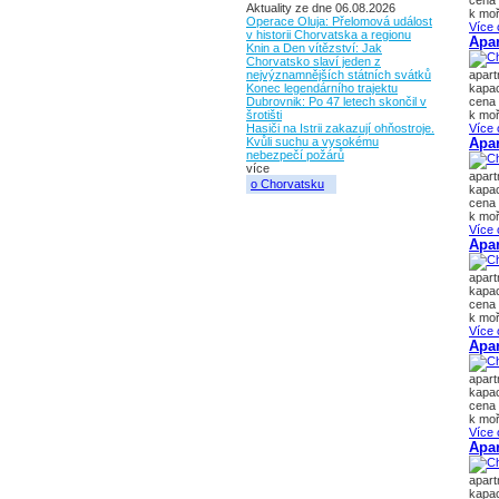
cena 
Aktuality ze dne 06.08.2026
k moř
Operace Oluja: Přelomová událost
Více 
v historii Chorvatska a regionu
Apa
Knin a Den vítězství: Jak
Chorvatsko slaví jeden z
nejvýznamnějších státních svátků
apar
Konec legendárního trajektu
kapac
Dubrovnik: Po 47 letech skončil v
cena 
šrotišti
k moř
Hasiči na Istrii zakazují ohňostroje.
Více 
Kvůli suchu a vysokému
Apa
nebezpečí požárů
více
apar
o Chorvatsku
kapac
cena 
k moř
Více 
Apa
apar
kapac
cena 
k moř
Více 
Apar
apar
kapac
cena 
k moř
Více 
Apa
apar
kapac