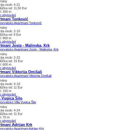
tmány
ita osob: 4-21
lůžka od: 11,50 Eur
i: 350 m
o ubytování
rtmani Tonković
tmány
ita osob: 2-10
lůžka od: 8 Eur
i: 900 m
o ubytování
tmani Josip - Malinska, Krk
tmány
ita osob: 2-22
lůžka od: 15 Eur
i: 600 m
o ubytování
tmani Viktorija Omišalj
tmány
ita osob: 4-10
lůžka od: 11 Eur
i: 150 m
o ubytování
a Vugica Šilo
tmány
ita osob: 4-24
lůžka od: 11 Eur
i: 70 m
o ubytování
tmani Adrijan Krk