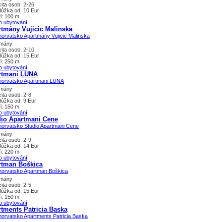
ita osob: 2-26
lůžka od: 10 Eur
i: 100 m
o ubytování
tmány Vujicic Malinska
tmány
ita osob: 2-10
lůžka od: 15 Eur
i: 250 m
o ubytování
rtmani LUNA
tmány
ita osob: 2-8
lůžka od: 9 Eur
i: 150 m
o ubytování
dio Apartmani Cene
tmány
ita osob: 2-9
lůžka od: 14 Eur
i: 220 m
o ubytování
rtman Boškica
tmány
ita osob: 2-5
lůžka od: 15 Eur
i: 150 m
o ubytování
tments Patricia Baska