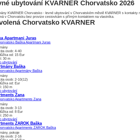
vné ubytování KVARNER Chorvatsko 2026
mány KVARNER Chorvatsko - levné ubytování v Chorvatském městě KVARNER s kontakty na 
ná v Chorvatsku bez provize cestovkám s přímým kontaktem na vlastníka.
volená Chorvatsko KVARNER
ka Apartmani Juras
tmány
ita osob: 4-40
lůžka od: 15 Eur
i: 30 m
o ubytování
rtmány Baška
tmány
ita osob: 2-10(12)
lůžka od: Eur
i: 150 m
o ubytování
rtments Zana
tmány
ita osob: 3-13
lůžka od: 8 Eur
i: 250 m
o ubytování
rtments ZAROK Baška
mány, pokoje
ita osob: 2-16