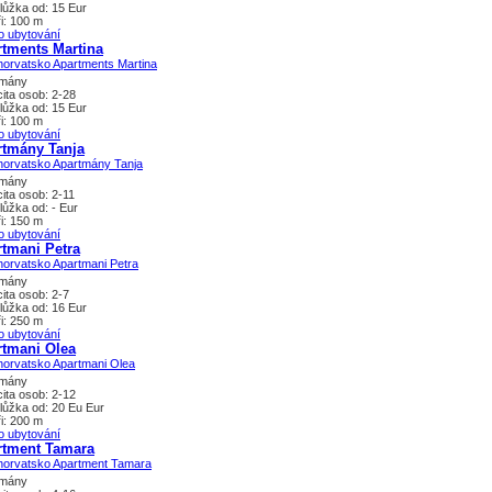
lůžka od: 15 Eur
i: 100 m
o ubytování
tments Martina
tmány
ita osob: 2-28
lůžka od: 15 Eur
i: 100 m
o ubytování
rtmány Tanja
tmány
ita osob: 2-11
lůžka od: - Eur
i: 150 m
o ubytování
tmani Petra
tmány
ita osob: 2-7
lůžka od: 16 Eur
i: 250 m
o ubytování
rtmani Olea
tmány
ita osob: 2-12
lůžka od: 20 Eu Eur
i: 200 m
o ubytování
rtment Tamara
tmány