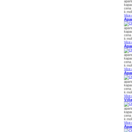
apar
kapac
cena 
k moř
Více 
Apa
apar
kapac
cena 
k moř
Více 
Apar
apar
kapac
cena 
k moř
Více 
Apar
apar
kapac
cena 
k moř
Více 
Vill
apar
kapac
cena 
k moř
Více 
Apar