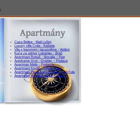
u
Casa Bellea - Mali Lošinj
Luxury villa Cvita - Kaštela
Vila s bazenom i jacuzzijima - Vodice
Kuća za odmor Lokanjac - Brač
Apartmani Ropuš - Novalja – Pag
Autokamp Grot - Gradac – Podaca
Apartman Melis - Podgora
Apartmani Kordić - ostrov Hvar
Apartmani Plava kuća Korčula - Korčula
Apartmani Marijana Alaga - Vodice