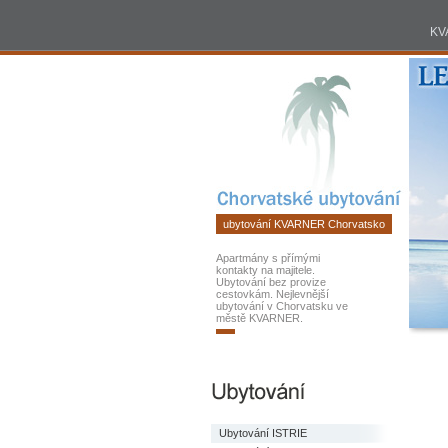
KVARNER
ubytování
KV
Chorvatsko
2026
ubytování KVARNER Chorvatsko
Apartmány s přímými
kontakty na majitele.
Ubytování bez provize
cestovkám. Nejlevnější
ubytování v Chorvatsku ve
městě KVARNER.
Ubytování ISTRIE