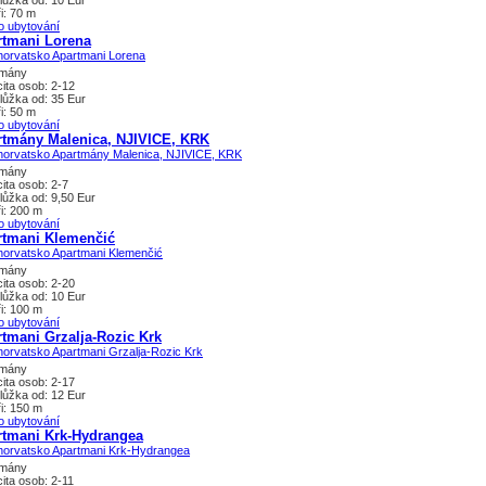
lůžka od: 10 Eur
i: 70 m
o ubytování
rtmani Lorena
tmány
ita osob: 2-12
lůžka od: 35 Eur
i: 50 m
o ubytování
rtmány Malenica, NJIVICE, KRK
tmány
ita osob: 2-7
lůžka od: 9,50 Eur
i: 200 m
o ubytování
rtmani Klemenčić
tmány
ita osob: 2-20
lůžka od: 10 Eur
i: 100 m
o ubytování
tmani Grzalja-Rozic Krk
tmány
ita osob: 2-17
lůžka od: 12 Eur
i: 150 m
o ubytování
rtmani Krk-Hydrangea
tmány
ita osob: 2-11