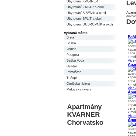
Le
Ubytování KVARNER
Ubytování ZADAR a okolí
Apart
Ubytování ŠIBENIK a okolí
dovole
Ubytování SPLIT a okolí
Do
Ubytování DUBROVNÍK a okolí
vybraná města:
Baš
Brela
Baška
apar
Vodice
kapac
cena 
Podgora
k moř
Baška Voda
Více 
Apa
Gradac
Primošten
apar
kapac
Tučepi
cena 
Omišská riviéra
k moř
Více 
Makarská riviéra
Apa
apar
Apartmány
kapac
cena 
k moř
KVARNER
Více 
Apa
Chorvatsko
apart
kapac