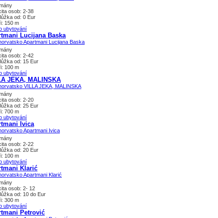
tmány
ita osob: 2-38
lůžka od: 0 Eur
i: 150 m
o ubytování
tmani Lucijana Baska
tmány
ita osob: 2-42
lůžka od: 15 Eur
i: 100 m
o ubytování
LA JEKA, MALINSKA
tmány
ita osob: 2-20
lůžka od: 25 Eur
i: 700 m
o ubytování
tmani Ivica
tmány
ita osob: 2-22
lůžka od: 20 Eur
i: 100 m
o ubytování
tmani Klarić
tmány
ita osob: 2- 12
lůžka od: 10 do Eur
i: 300 m
o ubytování
tmani Petrović