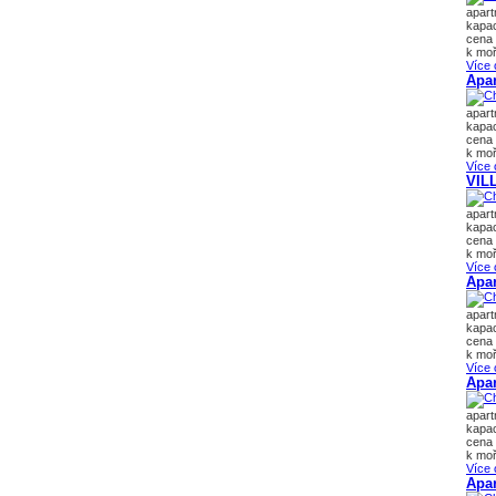
apar
kapac
cena 
k moř
Více 
Apar
apar
kapac
cena 
k moř
Více 
VIL
apar
kapac
cena 
k moř
Více 
Apar
apar
kapac
cena 
k moř
Více 
Apar
apar
kapac
cena 
k moř
Více 
Apar